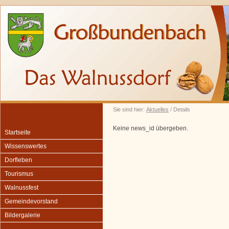
Sie sind hier:
Aktuelles
/ Details
Keine news_id übergeben.
Startseite
Wissenswertes
Dorfleben
Tourismus
Walnussfest
Gemeindevorstand
Bildergalerie