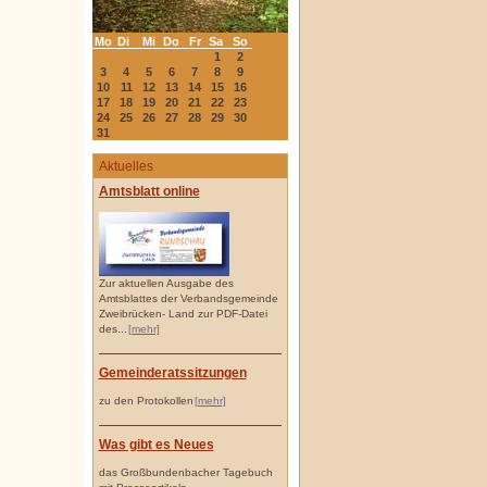
Mo
Di
Mi
Do
Fr
Sa
So
1
2
3
4
5
6
7
8
9
10
11
12
13
14
15
16
17
18
19
20
21
22
23
24
25
26
27
28
29
30
31
Aktuelles
Amtsblatt online
Zur aktuellen Ausgabe des
Amtsblattes der Verbandsgemeinde
Zweibrücken- Land zur PDF-Datei
des...
[mehr]
Gemeinderatssitzungen
zu den Protokollen
[mehr]
Was gibt es Neues
das Großbundenbacher Tagebuch