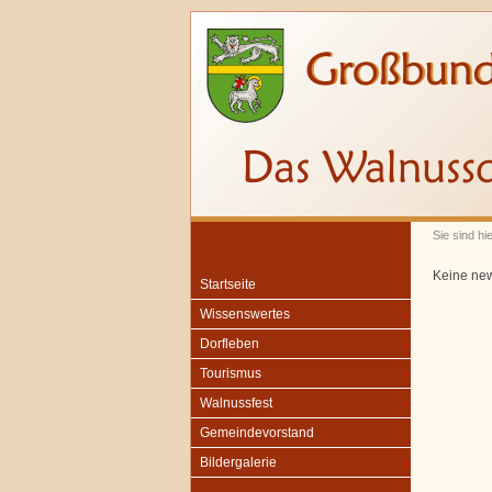
Sie sind hi
Keine ne
Startseite
Wissenswertes
Dorfleben
Tourismus
Walnussfest
Gemeindevorstand
Bildergalerie