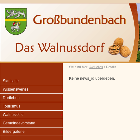
Sie sind hier:
Aktuelles
/ Details
Keine news_id übergeben.
Startseite
Wissenswertes
Dorfleben
Tourismus
Walnussfest
Gemeindevorstand
Bildergalerie