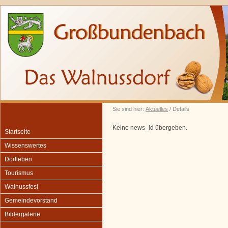
Sie sind hier:
Aktuelles
/ Details
Keine news_id übergeben.
Startseite
Wissenswertes
Dorfleben
Tourismus
Walnussfest
Gemeindevorstand
Bildergalerie