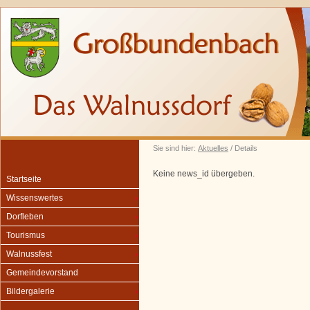
Sie sind hier:
Aktuelles
/ Details
Keine news_id übergeben.
Startseite
Wissenswertes
Dorfleben
Tourismus
Walnussfest
Gemeindevorstand
Bildergalerie