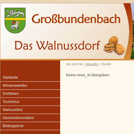
Sie sind hier:
Aktuelles
/ Details
Keine news_id übergeben.
Startseite
Wissenswertes
Dorfleben
Tourismus
Walnussfest
Gemeindevorstand
Bildergalerie