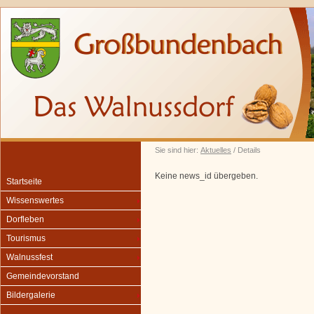
Sie sind hier:
Aktuelles
/ Details
Keine news_id übergeben.
Startseite
Wissenswertes
Dorfleben
Tourismus
Walnussfest
Gemeindevorstand
Bildergalerie