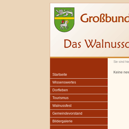
Sie sind hi
Keine ne
Startseite
Wissenswertes
Dorfleben
Tourismus
Walnussfest
Gemeindevorstand
Bildergalerie