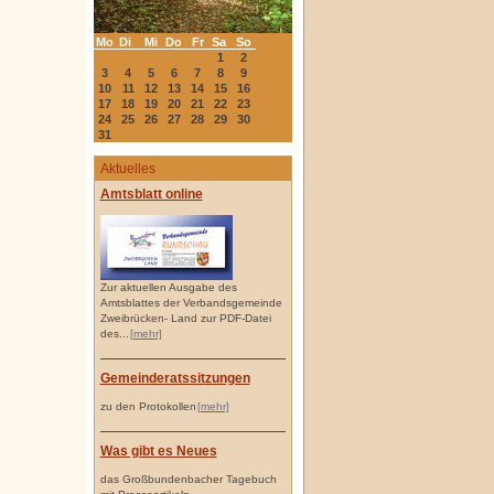
Mo
Di
Mi
Do
Fr
Sa
So
1
2
3
4
5
6
7
8
9
10
11
12
13
14
15
16
17
18
19
20
21
22
23
24
25
26
27
28
29
30
31
Aktuelles
Amtsblatt online
Zur aktuellen Ausgabe des
Amtsblattes der Verbandsgemeinde
Zweibrücken- Land zur PDF-Datei
des...
[mehr]
Gemeinderatssitzungen
zu den Protokollen
[mehr]
Was gibt es Neues
das Großbundenbacher Tagebuch