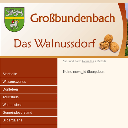
Sie sind hier:
Aktuelles
/ Details
Keine news_id übergeben.
Startseite
Wissenswertes
Dorfleben
Tourismus
Walnussfest
Gemeindevorstand
Bildergalerie