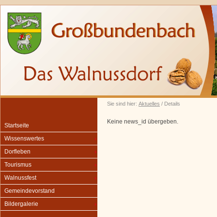
Sie sind hier:
Aktuelles
/ Details
Keine news_id übergeben.
Startseite
Wissenswertes
Dorfleben
Tourismus
Walnussfest
Gemeindevorstand
Bildergalerie