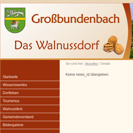
Sie sind hier:
Aktuelles
/ Details
Keine news_id übergeben.
Startseite
Wissenswertes
Dorfleben
Tourismus
Walnussfest
Gemeindevorstand
Bildergalerie