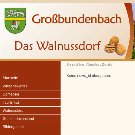
Sie sind hier:
Aktuelles
/ Details
Keine news_id übergeben.
Startseite
Wissenswertes
Dorfleben
Tourismus
Walnussfest
Gemeindevorstand
Bildergalerie