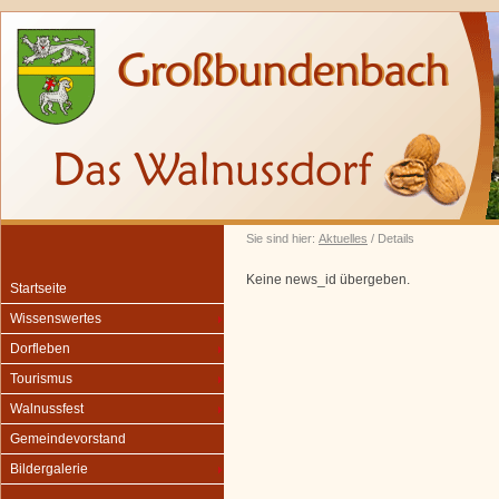
Sie sind hier:
Aktuelles
/ Details
Keine news_id übergeben.
Startseite
Wissenswertes
Dorfleben
Tourismus
Walnussfest
Gemeindevorstand
Bildergalerie