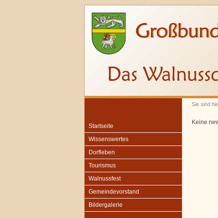
Sie sind hi
Keine ne
Startseite
Wissenswertes
Dorfleben
Tourismus
Walnussfest
Gemeindevorstand
Bildergalerie