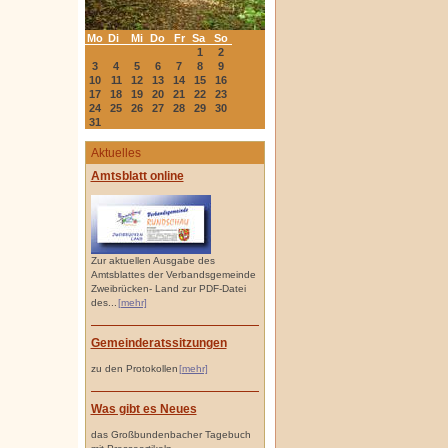
Mo
Di
Mi
Do
Fr
Sa
So
1
2
3
4
5
6
7
8
9
10
11
12
13
14
15
16
17
18
19
20
21
22
23
24
25
26
27
28
29
30
31
Aktuelles
Amtsblatt online
Zur aktuellen Ausgabe des
Amtsblattes der Verbandsgemeinde
Zweibrücken- Land zur PDF-Datei
des...
[mehr]
Gemeinderatssitzungen
zu den Protokollen
[mehr]
Was gibt es Neues
das Großbundenbacher Tagebuch