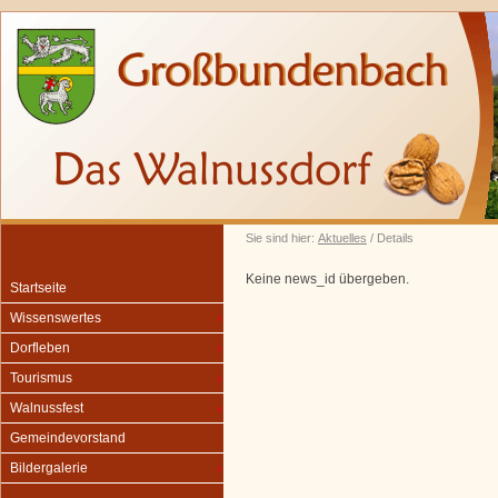
Sie sind hier:
Aktuelles
/ Details
Keine news_id übergeben.
Startseite
Wissenswertes
Dorfleben
Tourismus
Walnussfest
Gemeindevorstand
Bildergalerie