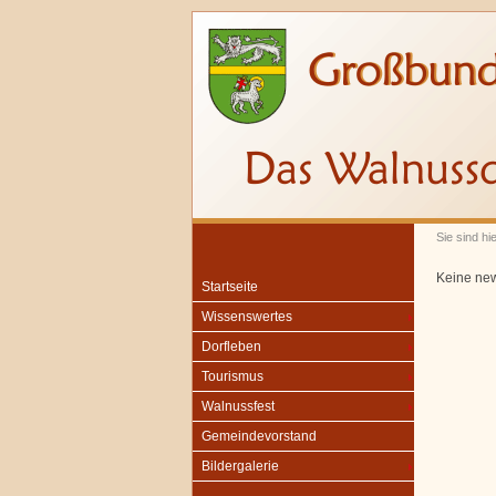
Sie sind hi
Keine ne
Startseite
Wissenswertes
Dorfleben
Tourismus
Walnussfest
Gemeindevorstand
Bildergalerie