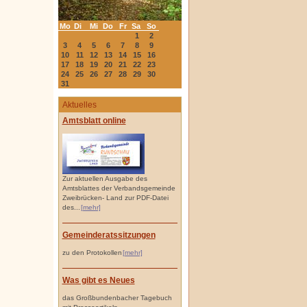
Mo
Di
Mi
Do
Fr
Sa
So
1
2
3
4
5
6
7
8
9
10
11
12
13
14
15
16
17
18
19
20
21
22
23
24
25
26
27
28
29
30
31
Aktuelles
Amtsblatt online
Zur aktuellen Ausgabe des
Amtsblattes der Verbandsgemeinde
Zweibrücken- Land zur PDF-Datei
des...
[mehr]
Gemeinderatssitzungen
zu den Protokollen
[mehr]
Was gibt es Neues
das Großbundenbacher Tagebuch