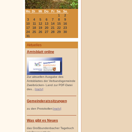
Mo
Di
Mi
Do
Fr
Sa
So
1
2
3
4
5
6
7
8
9
10
11
12
13
14
15
16
17
18
19
20
21
22
23
24
25
26
27
28
29
30
31
Aktuelles
Amtsblatt online
Zur aktuellen Ausgabe des
Amtsblattes der Verbandsgemeinde
Zweibrücken- Land zur PDF-Datei
des...
[mehr]
Gemeinderatssitzungen
zu den Protokollen
[mehr]
Was gibt es Neues
das Großbundenbacher Tagebuch