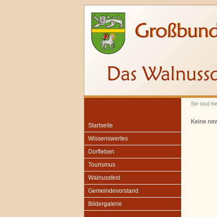
Sie sind hi
Keine ne
Startseite
Wissenswertes
Dorfleben
Tourismus
Walnussfest
Gemeindevorstand
Bildergalerie