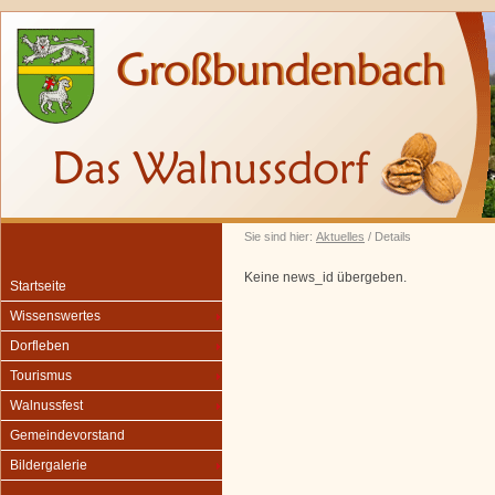
Sie sind hier:
Aktuelles
/ Details
Keine news_id übergeben.
Startseite
Wissenswertes
Dorfleben
Tourismus
Walnussfest
Gemeindevorstand
Bildergalerie