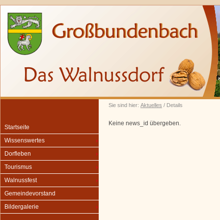
Sie sind hier:
Aktuelles
/ Details
Keine news_id übergeben.
Startseite
Wissenswertes
Dorfleben
Tourismus
Walnussfest
Gemeindevorstand
Bildergalerie