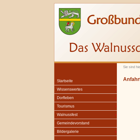
Sie sind hie
Anfahr
Startseite
Wissenswertes
Dorfleben
Tourismus
Walnussfest
Gemeindevorstand
Bildergalerie