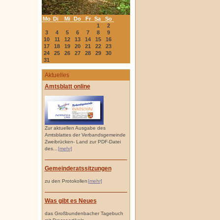
Mo
Di
Mi
Do
Fr
Sa
So
1
2
3
4
5
6
7
8
9
10
11
12
13
14
15
16
17
18
19
20
21
22
23
24
25
26
27
28
29
30
31
Aktuelles
Amtsblatt online
Zur aktuellen Ausgabe des
Amtsblattes der Verbandsgemeinde
Zweibrücken- Land zur PDF-Datei
des...
[mehr]
Gemeinderatssitzungen
zu den Protokollen
[mehr]
Was gibt es Neues
das Großbundenbacher Tagebuch