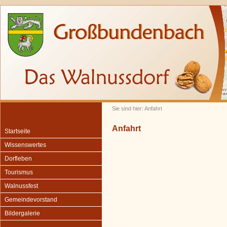
Sie sind hier: Anfahrt
Anfahrt
Startseite
Wissenswertes
Dorfleben
Tourismus
Walnussfest
Gemeindevorstand
Bildergalerie