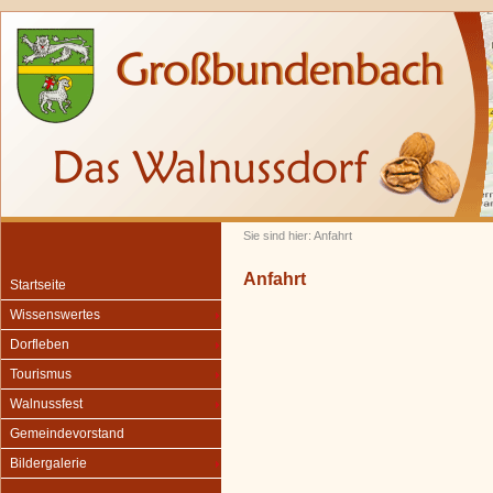
Sie sind hier: Anfahrt
Anfahrt
Startseite
Wissenswertes
Dorfleben
Tourismus
Walnussfest
Gemeindevorstand
Bildergalerie