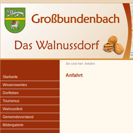
Sie sind hier: Anfahrt
Anfahrt
Startseite
Wissenswertes
Dorfleben
Tourismus
Walnussfest
Gemeindevorstand
Bildergalerie