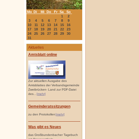
Mo
Di
Mi
Do
Fr
Sa
So
1
2
3
4
5
6
7
8
9
10
11
12
13
14
15
16
17
18
19
20
21
22
23
24
25
26
27
28
29
30
31
Aktuelles
Amtsblatt online
Zur aktuellen Ausgabe des
Amtsblattes der Verbandsgemeinde
Zweibrücken- Land zur PDF-Datei
des...
[mehr]
Gemeinderatssitzungen
zu den Protokollen
[mehr]
Was gibt es Neues
das Großbundenbacher Tagebuch