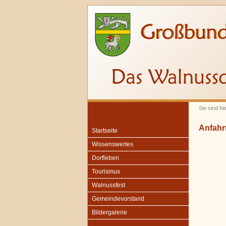
Sie sind hie
Anfahr
Startseite
Wissenswertes
Dorfleben
Tourismus
Walnussfest
Gemeindevorstand
Bildergalerie