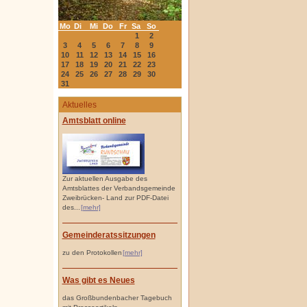
Mo
Di
Mi
Do
Fr
Sa
So
1
2
3
4
5
6
7
8
9
10
11
12
13
14
15
16
17
18
19
20
21
22
23
24
25
26
27
28
29
30
31
Aktuelles
Amtsblatt online
Zur aktuellen Ausgabe des
Amtsblattes der Verbandsgemeinde
Zweibrücken- Land zur PDF-Datei
des...
[mehr]
Gemeinderatssitzungen
zu den Protokollen
[mehr]
Was gibt es Neues
das Großbundenbacher Tagebuch