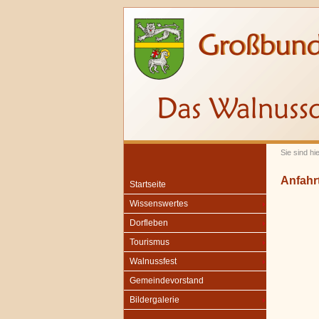
Sie sind hie
Anfahr
Startseite
Wissenswertes
Dorfleben
Tourismus
Walnussfest
Gemeindevorstand
Bildergalerie