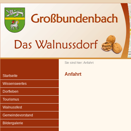
Sie sind hier: Anfahrt
Anfahrt
Startseite
Wissenswertes
Dorfleben
Tourismus
Walnussfest
Gemeindevorstand
Bildergalerie