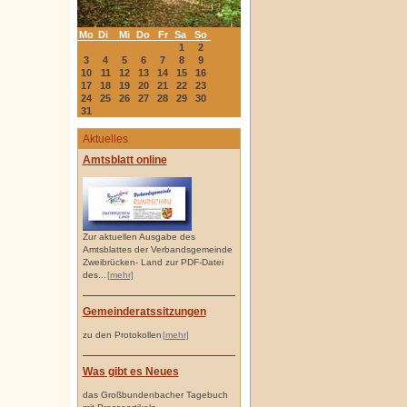
Mo
Di
Mi
Do
Fr
Sa
So
1
2
3
4
5
6
7
8
9
10
11
12
13
14
15
16
17
18
19
20
21
22
23
24
25
26
27
28
29
30
31
Aktuelles
Amtsblatt online
Zur aktuellen Ausgabe des
Amtsblattes der Verbandsgemeinde
Zweibrücken- Land zur PDF-Datei
des...
[mehr]
Gemeinderatssitzungen
zu den Protokollen
[mehr]
Was gibt es Neues
das Großbundenbacher Tagebuch