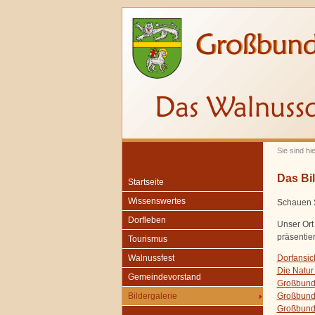
Sie sind hie
Das Bi
Startseite
Wissenswertes
Schauen S
Dorfleben
Unser Ort
präsentier
Tourismus
Dorfansic
Walnussfest
Die Natur
Gemeindevorstand
Großbund
Großbunde
Bildergalerie
Großbunde