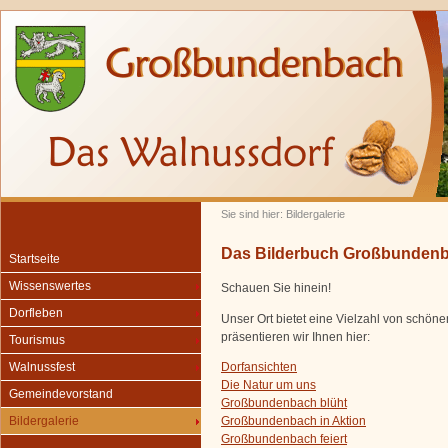
Sie sind hier: Bildergalerie
Das Bilderbuch Großbunden
Startseite
Wissenswertes
Schauen Sie hinein!
Dorfleben
Unser Ort bietet eine Vielzahl von schön
präsentieren wir Ihnen hier:
Tourismus
Dorfansichten
Walnussfest
Die Natur um uns
Gemeindevorstand
Großbundenbach blüht
Großbundenbach in Aktion
Bildergalerie
Großbundenbach feiert