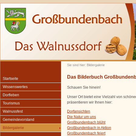
Sie sind hier: Bildergalerie
Das Bilderbuch Großbunden
Startseite
Wissenswertes
Schauen Sie hinein!
Dorfleben
Unser Ort bietet eine Vielzahl von schön
präsentieren wir Ihnen hier:
Tourismus
Dorfansichten
Walnussfest
Die Natur um uns
Gemeindevorstand
Großbundenbach blüht
Großbundenbach in Aktion
Bildergalerie
Großbundenbach feiert