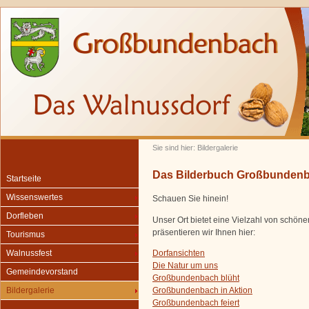
Sie sind hier: Bildergalerie
Das Bilderbuch Großbunden
Startseite
Wissenswertes
Schauen Sie hinein!
Dorfleben
Unser Ort bietet eine Vielzahl von schön
präsentieren wir Ihnen hier:
Tourismus
Dorfansichten
Walnussfest
Die Natur um uns
Gemeindevorstand
Großbundenbach blüht
Großbundenbach in Aktion
Bildergalerie
Großbundenbach feiert