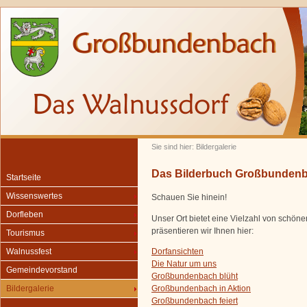
Sie sind hier: Bildergalerie
Das Bilderbuch Großbunden
Startseite
Wissenswertes
Schauen Sie hinein!
Dorfleben
Unser Ort bietet eine Vielzahl von schön
präsentieren wir Ihnen hier:
Tourismus
Dorfansichten
Walnussfest
Die Natur um uns
Gemeindevorstand
Großbundenbach blüht
Großbundenbach in Aktion
Bildergalerie
Großbundenbach feiert