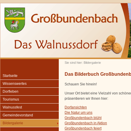
Sie sind hier: Bildergalerie
Das Bilderbuch Großbunden
Startseite
Wissenswertes
Schauen Sie hinein!
Dorfleben
Unser Ort bietet eine Vielzahl von schön
präsentieren wir Ihnen hier:
Tourismus
Dorfansichten
Walnussfest
Die Natur um uns
Gemeindevorstand
Großbundenbach blüht
Großbundenbach in Aktion
Bildergalerie
Großbundenbach feiert