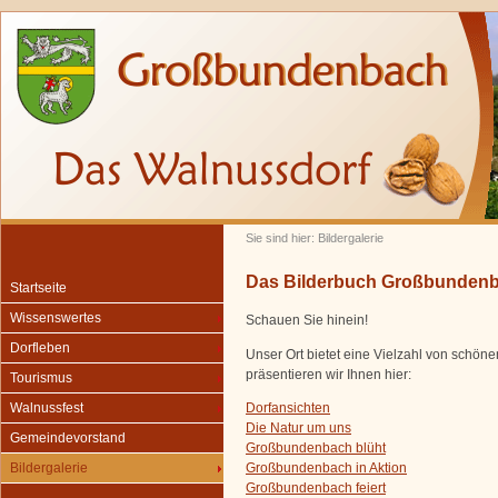
Sie sind hier: Bildergalerie
Das Bilderbuch Großbunden
Startseite
Wissenswertes
Schauen Sie hinein!
Dorfleben
Unser Ort bietet eine Vielzahl von schön
präsentieren wir Ihnen hier:
Tourismus
Dorfansichten
Walnussfest
Die Natur um uns
Gemeindevorstand
Großbundenbach blüht
Großbundenbach in Aktion
Bildergalerie
Großbundenbach feiert