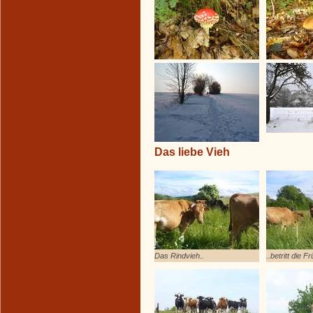
Das liebe Vieh
Das Rindvieh..
..betritt die 