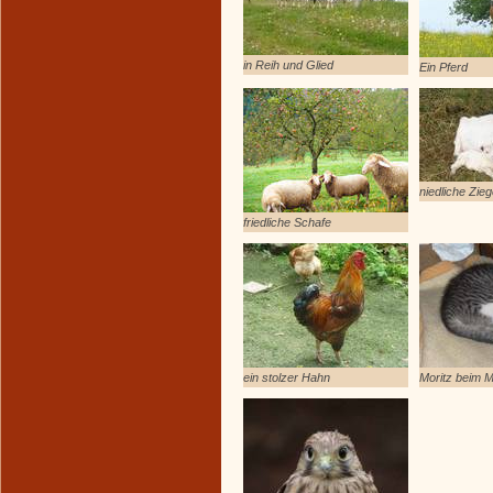
in Reih und Glied
Ein Pferd
niedliche Zie
friedliche Schafe
ein stolzer Hahn
Moritz beim M