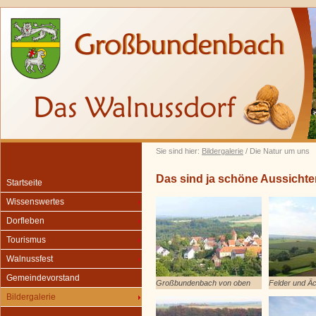
Sie sind hier:
Bildergalerie
/ Die Natur um uns
Das sind ja schöne Aussichte
Startseite
Wissenswertes
Dorfleben
Tourismus
Walnussfest
Gemeindevorstand
Großbundenbach von oben
Felder und Ä
Bildergalerie