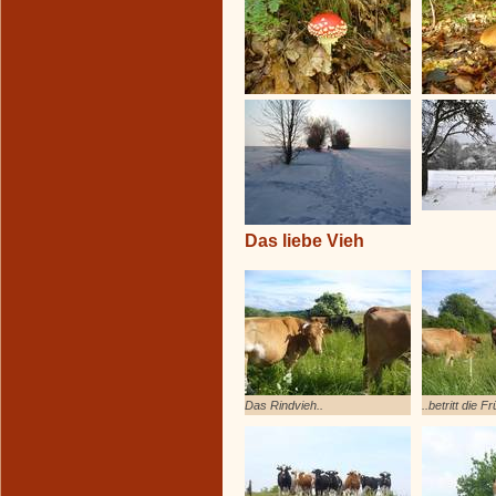
Das liebe Vieh
Das Rindvieh..
..betritt die 