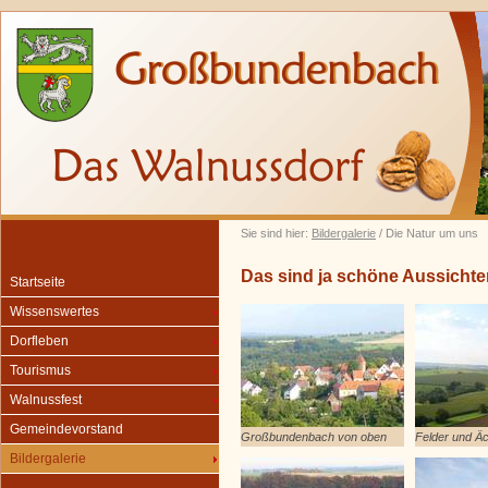
Sie sind hier:
Bildergalerie
/ Die Natur um uns
Das sind ja schöne Aussichte
Startseite
Wissenswertes
Dorfleben
Tourismus
Walnussfest
Gemeindevorstand
Großbundenbach von oben
Felder und Ä
Bildergalerie