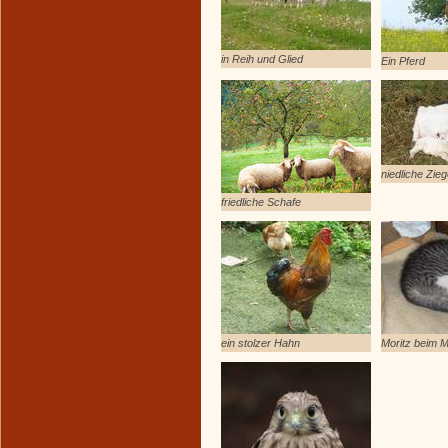
in Reih und Glied
Ein Pferd
niedliche Zie
friedliche Schafe
ein stolzer Hahn
Moritz beim M