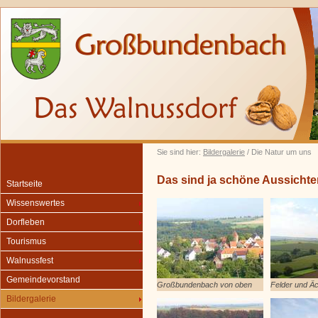
Sie sind hier:
Bildergalerie
/ Die Natur um uns
Das sind ja schöne Aussichte
Startseite
Wissenswertes
Dorfleben
Tourismus
Walnussfest
Gemeindevorstand
Großbundenbach von oben
Felder und Ä
Bildergalerie