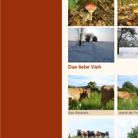
Das liebe Vieh
Das Rindvieh..
..betritt die 