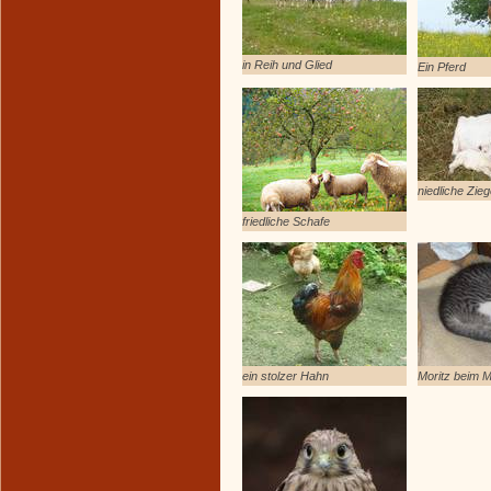
in Reih und Glied
Ein Pferd
niedliche Zie
friedliche Schafe
ein stolzer Hahn
Moritz beim M