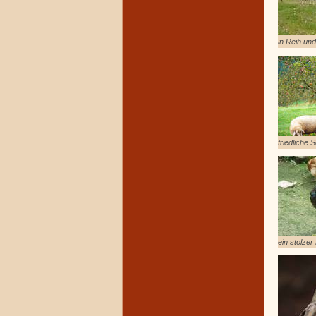
in Reih und
friedliche 
ein stolzer