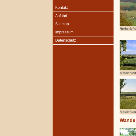
Kontakt
Anfahrt
Sitemap
Herbstlich
Impressum
Datenschutz
Aussichte
Aussichte
Wander