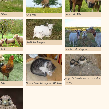
 Glied
..noch ein Pferd
Ein Pferd
niedliche Ziegen
Schafe
meckernde Ziegen
junge Schwalben kurz vor dem
Abflug
 Hahn
Moritz beim Mittagsschläfchen