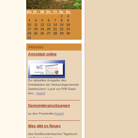
Mo
Di
Mi
Do
Fr
Sa
So
1
2
3
4
5
6
7
8
9
10
11
12
13
14
15
16
17
18
19
20
21
22
23
24
25
26
27
28
29
30
31
Aktuelles
Amtsblatt online
Zur aktuellen Ausgabe des
Amtsblattes der Verbandsgemeinde
Zweibrücken- Land zur PDF-Datei
des...
[mehr]
Gemeinderatssitzungen
zu den Protokollen
[mehr]
Was gibt es Neues
das Großbundenbacher Tagebuch