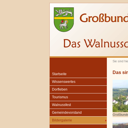
Sie sind hi
Das si
Startseite
Wissenswertes
Dorfleben
Tourismus
Walnussfest
Gemeindevorstand
Großbunde
Bildergalerie