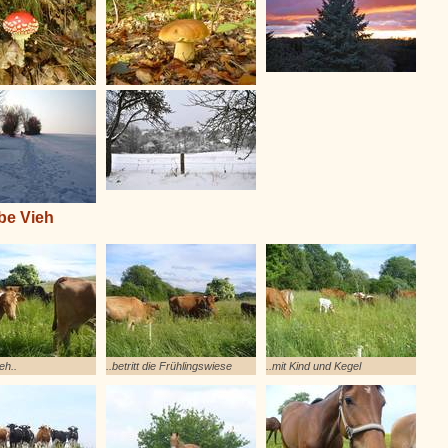
be Vieh
eh..
..betritt die Frühlingswiese
..mit Kind und Kegel