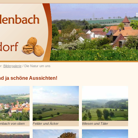
er:
Bildergalerie
/ Die Natur um uns
nd ja schöne Aussichten!
nbach von oben
Felder und Äcker
Wiesen und Täler