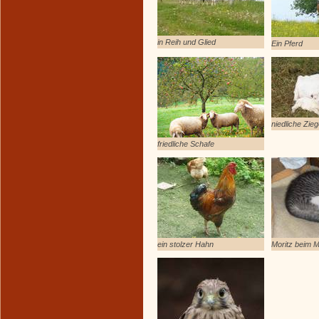
in Reih und Glied
Ein Pferd
niedliche Zie
friedliche Schafe
ein stolzer Hahn
Moritz beim M