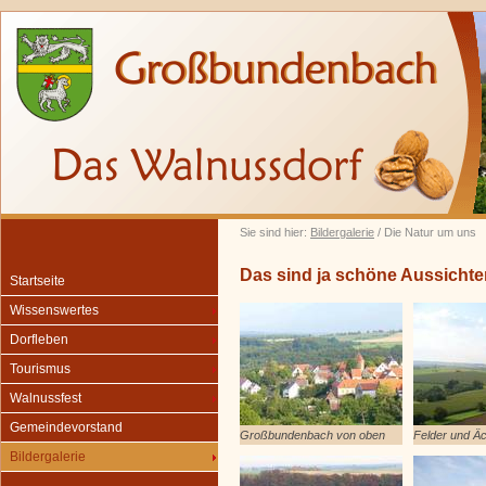
Sie sind hier:
Bildergalerie
/ Die Natur um uns
Das sind ja schöne Aussichte
Startseite
Wissenswertes
Dorfleben
Tourismus
Walnussfest
Gemeindevorstand
Großbundenbach von oben
Felder und Ä
Bildergalerie