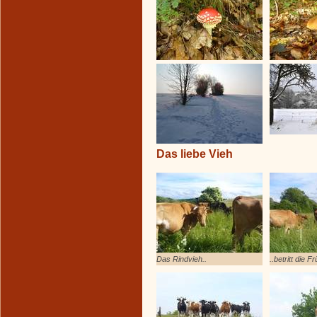
Das liebe Vieh
Das Rindvieh..
..betritt die 