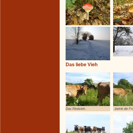
Das liebe Vieh
Das Rindvieh..
..betritt die 