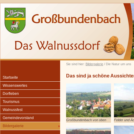
Sie sind hier:
Bildergalerie
/ Die Natur um uns
Das sind ja schöne Aussichte
Startseite
Wissenswertes
Dorfleben
Tourismus
Walnussfest
Gemeindevorstand
Großbundenbach von oben
Felder und Ä
Bildergalerie