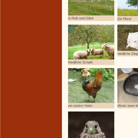
in Reih und Glied
Ein Pferd
niedliche Zie
friedliche Schafe
ein stolzer Hahn
Moritz beim M