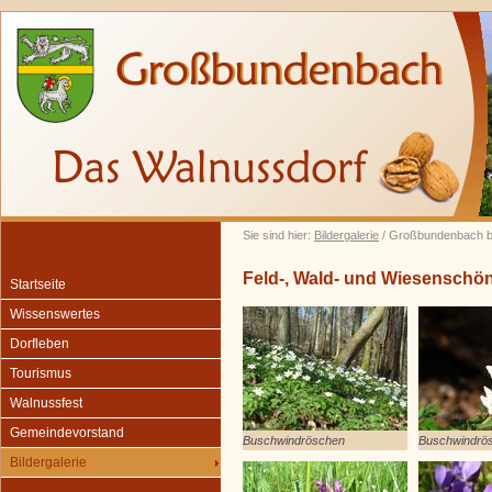
Sie sind hier:
Bildergalerie
/ Großbundenbach b
Feld-, Wald- und Wiesenschö
Startseite
Wissenswertes
Dorfleben
Tourismus
Walnussfest
Gemeindevorstand
Buschwindröschen
Buschwindrö
Bildergalerie