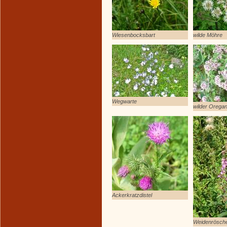
Wiesenbocksbart
wilde Möhre
Wegwarte
wilder Orega
Ackerkratzdistel
Weidenrösch