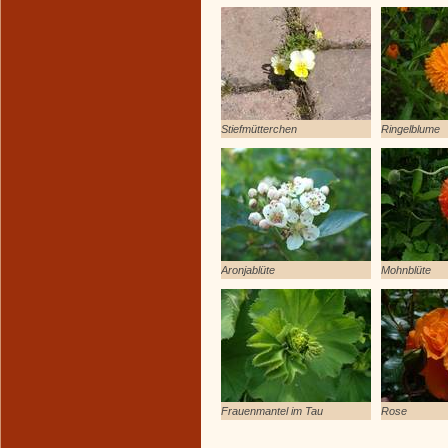
Stiefmütterchen
Ringelblume
Aronjablüte
Mohnblüte
Frauenmantel im Tau
Rose