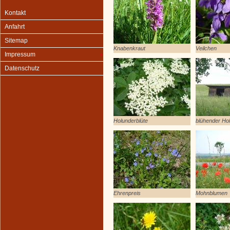
Kontakt
Anfahrt
Sitemap
Knabenkraut
Veilchen
Impressum
Datenschutz
Holunderblüte
blühender Ho
Ehrenpreis
Mohnblumen