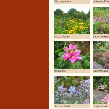
Glockenblumen
blühende Wä
Birgits Garten
Bauerngarten
Moosrose
Spierstrauch
Borretschblüte
Blumenbank