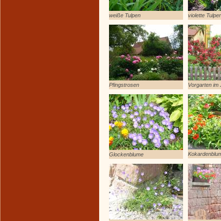
weiße Tulpen
violette Tulpe
Pfingstrosen
Vorgarten im 
Kokardenblu
Glockenblume