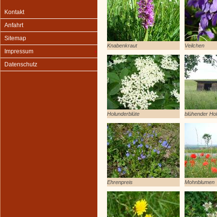
Kontakt
Anfahrt
Sitemap
Knabenkraut
Veilchen
Impressum
Datenschutz
Holunderblüte
blühender Ho
Ehrenpreis
Mohnblumen