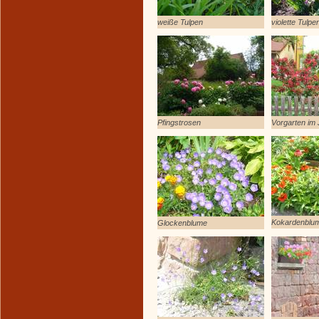
weiße Tulpen
violette Tulpe
Pfingstrosen
Vorgarten im 
Kokardenblu
Glockenblume