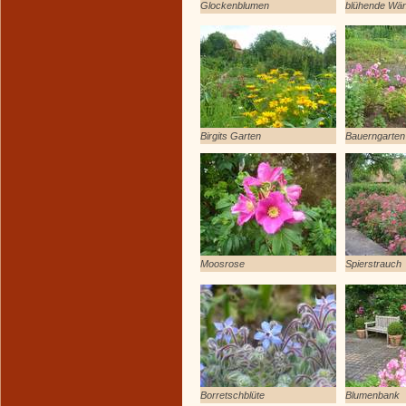
Glockenblumen
blühende Wä
Birgits Garten
Bauerngarten
Moosrose
Spierstrauch
Borretschblüte
Blumenbank