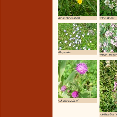
Wiesenbocksbart
wilde Möhre
Wegwarte
wilder Orega
Ackerkratzdistel
Weidenrösch