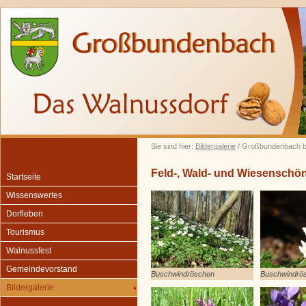
Sie sind hier:
Bildergalerie
/ Großbundenbach b
Feld-, Wald- und Wiesenschö
Startseite
Wissenswertes
Dorfleben
Tourismus
Walnussfest
Gemeindevorstand
Buschwindröschen
Buschwindrö
Bildergalerie