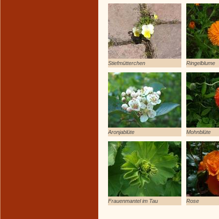
Stiefmütterchen
Ringelblume
Aronjablüte
Mohnblüte
Frauenmantel im Tau
Rose