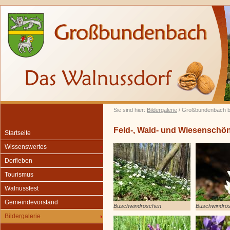
Sie sind hier:
Bildergalerie
/ Großbundenbach b
Feld-, Wald- und Wiesenschö
Startseite
Wissenswertes
Dorfleben
Tourismus
Walnussfest
Gemeindevorstand
Buschwindröschen
Buschwindrö
Bildergalerie