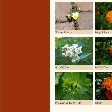
Stiefmütterchen
Ringelblume
Aronjablüte
Mohnblüte
Frauenmantel im Tau
Rose