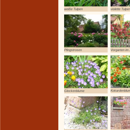
weiße Tulpen
violette Tulpe
Pfingstrosen
Vorgarten im 
Kokardenblu
Glockenblume