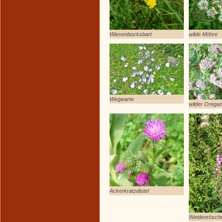
Wiesenbocksbart
wilde Möhre
Wegwarte
wilder Orega
Ackerkratzdistel
Weidenrösch