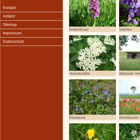
Kontakt
Anfahrt
Sitemap
Knabenkraut
Veilchen
Impressum
Datenschutz
Holunderblüte
blühender Ho
Ehrenpreis
Mohnblumen