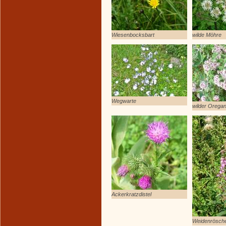
Wiesenbocksbart
wilde Möhre
Wegwarte
wilder Orega
Ackerkratzdistel
Weidenrösch