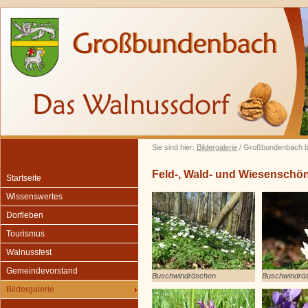
Sie sind hier:
Bildergalerie
/ Großbundenbach b
Feld-, Wald- und Wiesenschö
Startseite
Wissenswertes
Dorfleben
Tourismus
Walnussfest
Gemeindevorstand
Buschwindröschen
Buschwindrö
Bildergalerie