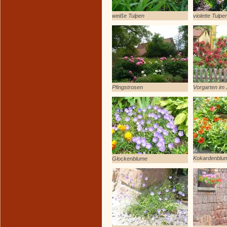
weiße Tulpen
violette Tulpe
Pfingstrosen
Vorgarten im 
Kokardenblu
Glockenblume