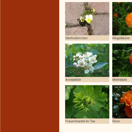
Stiefmütterchen
Ringelblume
Aronjablüte
Mohnblüte
Frauenmantel im Tau
Rose