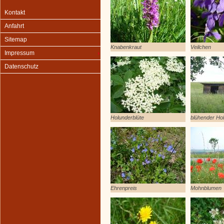
Kontakt
Anfahrt
Sitemap
Knabenkraut
Veilchen
Impressum
Datenschutz
Holunderblüte
blühender Ho
Ehrenpreis
Mohnblumen