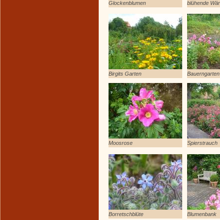
Glockenblumen
blühende Wä
Birgits Garten
Bauerngarten
Moosrose
Spierstrauch
Borretschblüte
Blumenbank