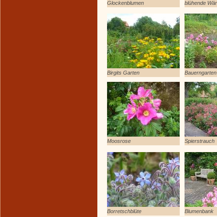
Glockenblumen
blühende Wä
Birgits Garten
Bauerngarten
Moosrose
Spierstrauch
Borretschblüte
Blumenbank