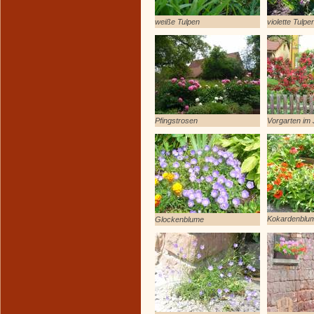
weiße Tulpen
violette Tulpe
Pfingstrosen
Vorgarten im 
Kokardenblu
Glockenblume