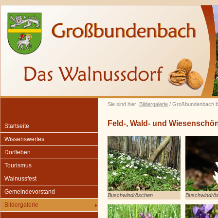
Sie sind hier:
Bildergalerie
/ Großbundenbach b
Feld-, Wald- und Wiesenschö
Startseite
Wissenswertes
Dorfleben
Tourismus
Walnussfest
Gemeindevorstand
Buschwindröschen
Buschwindrö
Bildergalerie