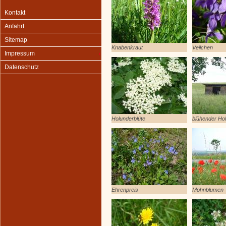
Kontakt
Anfahrt
Sitemap
Knabenkraut
Veilchen
Impressum
Datenschutz
Holunderblüte
blühender Ho
Ehrenpreis
Mohnblumen