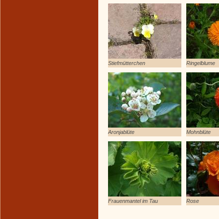
Stiefmütterchen
Ringelblume
Aronjablüte
Mohnblüte
Frauenmantel im Tau
Rose