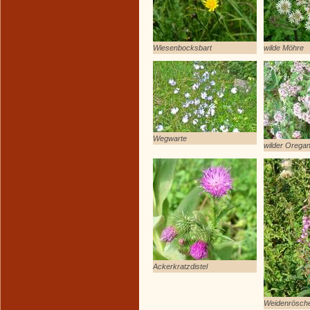
Wiesenbocksbart
wilde Möhre
Wegwarte
wilder Orega
Ackerkratzdistel
Weidenrösch