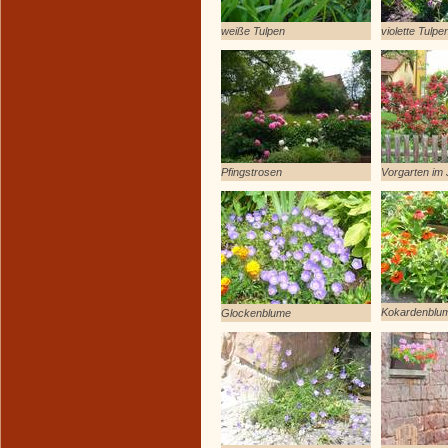
weiße Tulpen
violette Tulpe
Pfingstrosen
Vorgarten im 
Kokardenblu
Glockenblume