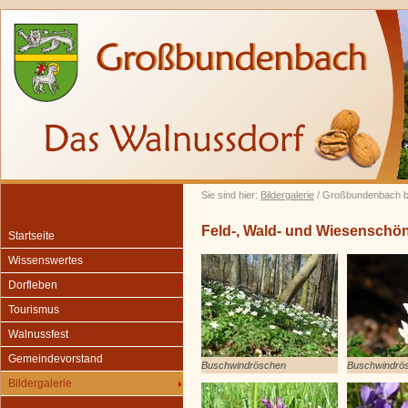
Sie sind hier:
Bildergalerie
/ Großbundenbach b
Feld-, Wald- und Wiesenschö
Startseite
Wissenswertes
Dorfleben
Tourismus
Walnussfest
Gemeindevorstand
Buschwindröschen
Buschwindrö
Bildergalerie