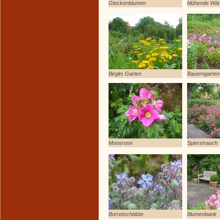
Glockenblumen
blühende Wä
Birgits Garten
Bauerngarten
Moosrose
Spierstrauch
Borretschblüte
Blumenbank