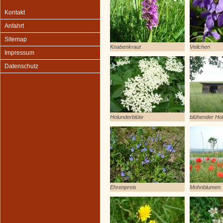
Kontakt
Anfahrt
Sitemap
Knabenkraut
Veilchen
Impressum
Datenschutz
Holunderblüte
blühender Ho
Ehrenpreis
Mohnblumen