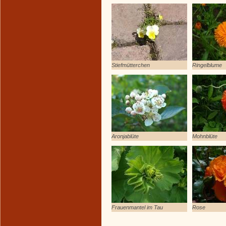
Stiefmütterchen
Ringelblume
Aronjablüte
Mohnblüte
Frauenmantel im Tau
Rose