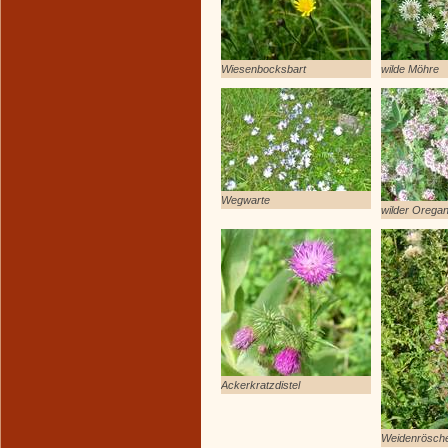
Wiesenbocksbart
wilde Möhre
Wegwarte
wilder Orega
Ackerkratzdistel
Weidenrösch