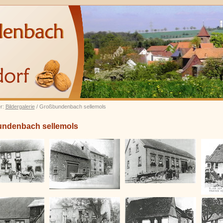
er:
Bildergalerie
/ Großbundenbach sellemols
ndenbach sellemols