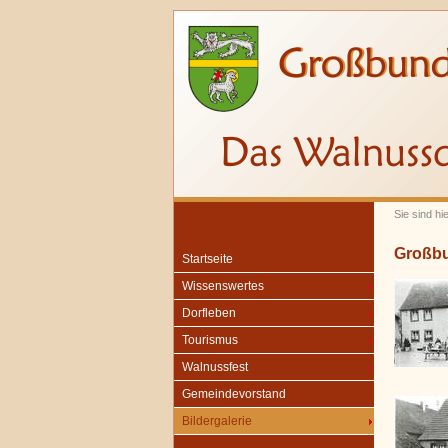
Sie sind hi
Großbu
Startseite
Wissenswertes
Dorfleben
Tourismus
Walnussfest
Gemeindevorstand
Bildergalerie