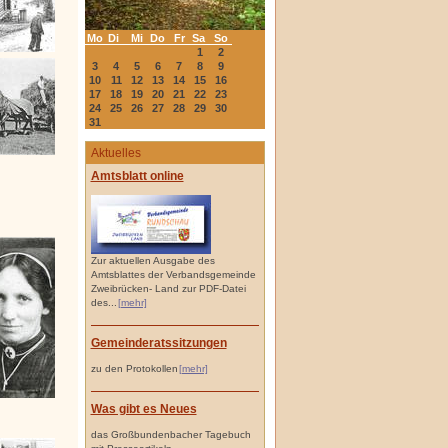
Mo
Di
Mi
Do
Fr
Sa
So
1
2
3
4
5
6
7
8
9
10
11
12
13
14
15
16
17
18
19
20
21
22
23
24
25
26
27
28
29
30
31
Aktuelles
Amtsblatt online
Zur aktuellen Ausgabe des
Amtsblattes der Verbandsgemeinde
Zweibrücken- Land zur PDF-Datei
des...
[mehr]
Gemeinderatssitzungen
zu den Protokollen
[mehr]
Was gibt es Neues
das Großbundenbacher Tagebuch