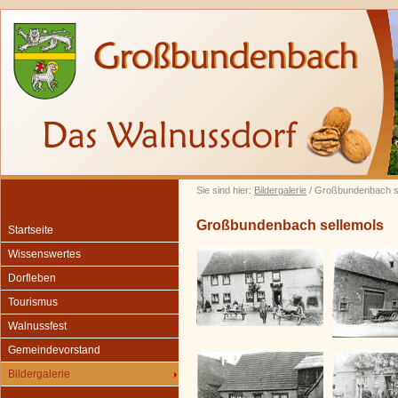
Sie sind hier:
Bildergalerie
/ Großbundenbach s
Großbundenbach sellemols
Startseite
Wissenswertes
Dorfleben
Tourismus
Walnussfest
Gemeindevorstand
Bildergalerie