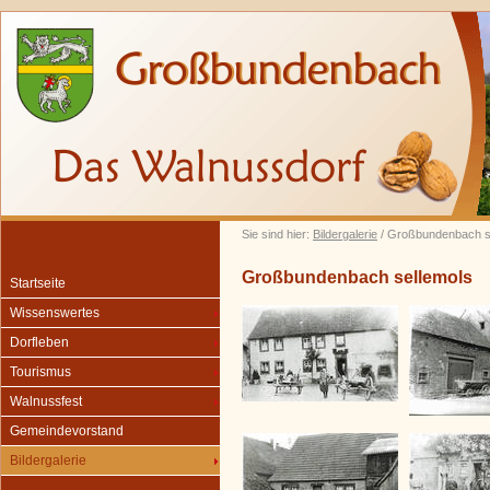
Sie sind hier:
Bildergalerie
/ Großbundenbach s
Großbundenbach sellemols
Startseite
Wissenswertes
Dorfleben
Tourismus
Walnussfest
Gemeindevorstand
Bildergalerie