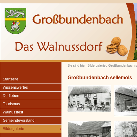
Sie sind hier:
Bildergalerie
/ Großbundenbach s
Großbundenbach sellemols
Startseite
Wissenswertes
Dorfleben
Tourismus
Walnussfest
Gemeindevorstand
Bildergalerie