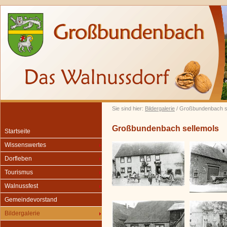
Sie sind hier:
Bildergalerie
/ Großbundenbach s
Großbundenbach sellemols
Startseite
Wissenswertes
Dorfleben
Tourismus
Walnussfest
Gemeindevorstand
Bildergalerie